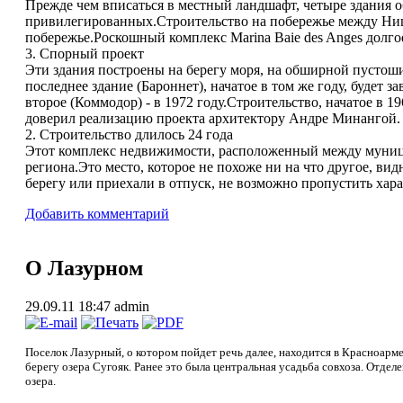
Прежде чем вписаться в местный ландшафт, четыре здания о
привилегированных.Строительство на побережье между Ницц
побережье.Роскошный комплекс Marina Baie des Anges долго
3. Спорный проект
Эти здания построены на берегу моря, на обширной пустоши,
последнее здание (Бароннет), начатое в том же году, будет 
второе (Коммодор) - в 1972 году.Строительство, начатое в 1
доверил реализацию проекта архитектору Андре Минангой.
2. Строительство длилось 24 года
Этот комплекс недвижимости, расположенный между муници
региона.Это место, которое не похоже ни на что другое, ви
берегу или приехали в отпуск, не возможно пропустить хар
Добавить комментарий
О Лазурном
29.09.11 18:47
admin
Поселок Лазурный, о котором пойдет речь далее, находится в Красноарм
берегу озера Сугояк. Ранее это была центральная усадьба совхоза. Отдел
озера.