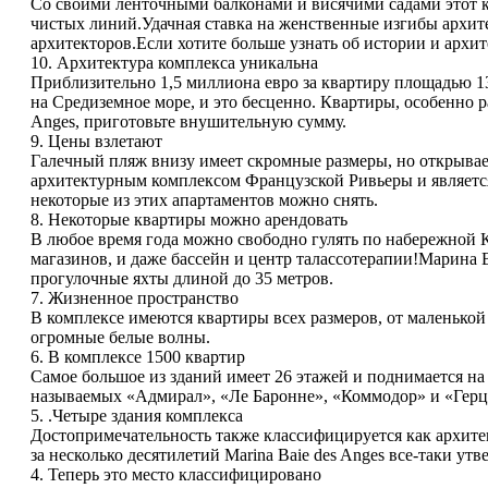
Со своими ленточными балконами и висячими садами этот 
чистых линий.Удачная ставка на женственные изгибы архит
архитекторов.Если хотите больше узнать об истории и архит
10. Архитектура комплекса уникальна
Приблизительно 1,5 миллиона евро за квартиру площадью 1
на Средиземное море, и это бесценно. Квартиры, особенно 
Anges, приготовьте внушительную сумму.
9. Цены взлетают
Галечный пляж внизу имеет скромные размеры, но открывае
архитектурным комплексом Французской Ривьеры и является 
некоторые из этих апартаментов можно снять.
8. Некоторые квартиры можно арендовать
В любое время года можно свободно гулять по набережной К
магазинов, и даже бассейн и центр талассотерапии!Марина Ba
прогулочные яхты длиной до 35 метров.
7. Жизненное пространство
В комплексе имеются квартиры всех размеров, от маленькой
огромные белые волны.
6. В комплексе 1500 квартир
Самое большое из зданий имеет 26 этажей и поднимается на 7
называемых «Адмирал», «Ле Баронне», «Коммодор» и «Герц
5. .Четыре здания комплекса
Достопримечательность также классифицируется как архите
за несколько десятилетий Marina Baie des Anges все-таки ут
4. Теперь это место классифицировано