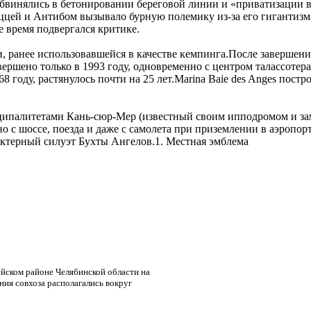
бвинялись в бетонировании береговой линии и «приватизации в
ей и Антибом вызывало бурную полемику из-за его гигантизма
е время подвергался критике.
 ранее использовавшейся в качестве кемпинга.После завершения 
завершено только в 1993 году, одновременно с центром талассотер
968 году, растянулось почти на 25 лет.Marina Baie des Anges п
палитетами Кань-сюр-Мер (известный своим ипподромом и замк
дно с шоссе, поезда и даже с самолета при приземлении в аэроп
актерный силуэт Бухты Ангелов.1. Местная эмблема
ейском районе Челябинской области на
ения совхоза располагались вокруг