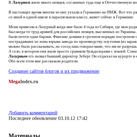
В
Лазурном
жило много немцев, сосланных туда еще в Отечественную во
В настоящее время многие из них уехали в Германию на ПМЖ. Вот что р
со мной в одной школе в параллельном классе, живет сейчас в Германии:
Меня привезли в Лазурный когда мне было 4 года из Сибири, где мои род
был когда-то труд.армией для российских немцев, высланных из Украины..
были почти одни бараки. Финские домики в срочном порядке построили с
пострадавших из зоны взрыва завода по производству плутония (из зараж
можно было рассказывать, но сосед наш говорил маме, что им не разрешал
А село, в котором они жили просто сравняли бульдозерами с землей. Совх
Лазурным
его назвал бывший директор Зеберг. Он отдыхал на курорте и 
Обо всем этом мне рассказали родители
.
Создание сайтов блогов и их продвижение
Mega
Index.ru
Добавить комментарий
Последнее обновление 03.10.12 17:42
Материалы