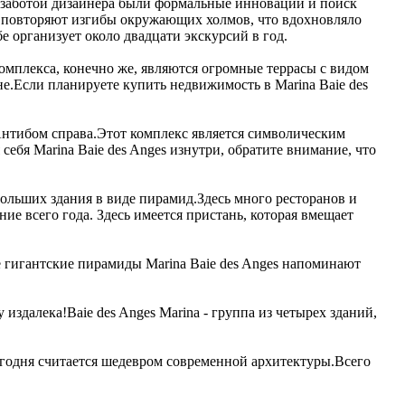
 заботой дизайнера были формальные инновации и поиск
в повторяют изгибы окружающих холмов, что вдохновляло
е организует около двадцати экскурсий в год.
омплекса, конечно же, являются огромные террасы с видом
е.Если планируете купить недвижимость в Marina Baie des
Антибом справа.Этот комплекс является символическим
ебя Marina Baie des Anges изнутри, обратите внимание, что
ольших здания в виде пирамид.Здесь много ресторанов и
ние всего года. Здесь имеется пристань, которая вмещает
е гигантские пирамиды Marina Baie des Anges напоминают
издалека!Baie des Anges Marina - группа из четырех зданий,
егодня считается шедевром современной архитектуры.Всего