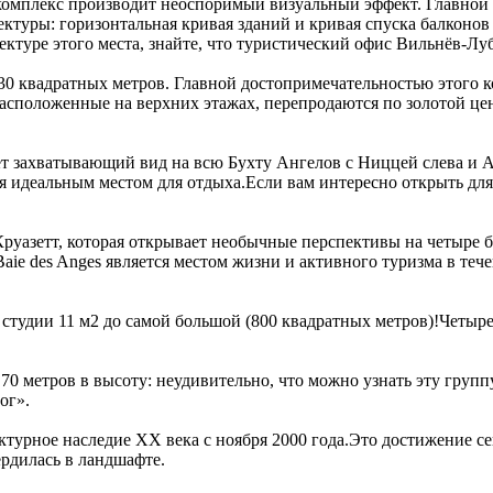
комплекс производит неоспоримый визуальный эффект. Главной
ектуры: горизонтальная кривая зданий и кривая спуска балконо
ектуре этого места, знайте, что туристический офис Вильнёв-Луб
30 квадратных метров. Главной достопримечательностью этого к
расположенные на верхних этажах, перепродаются по золотой цен
т захватывающий вид на всю Бухту Ангелов с Ниццей слева и 
идеальным местом для отдыха.Если вам интересно открыть для с
руазетт, которая открывает необычные перспективы на четыре б
ie des Anges является местом жизни и активного туризма в тече
 студии 11 м2 до самой большой (800 квадратных метров)!Четыр
0 метров в высоту: неудивительно, что можно узнать эту группу 
ог».
ктурное наследие ХХ века с ноября 2000 года.Это достижение с
вердилась в ландшафте.