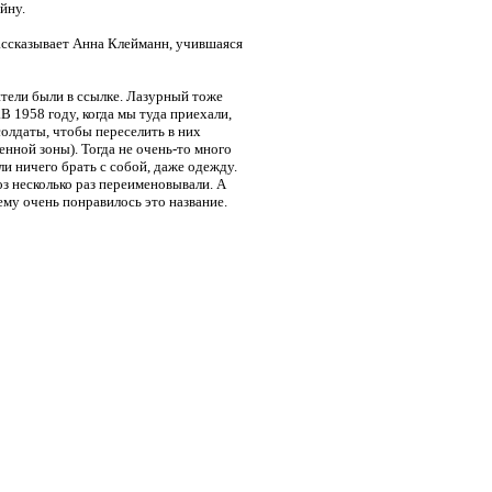
йну.
ассказывает Анна Клейманн, учившаяся
ители были в ссылке. Лазурный тоже
В 1958 году, когда мы туда приехали,
олдаты, чтобы переселить в них
енной зоны). Тогда не очень-то много
и ничего брать с собой, даже одежду.
оз несколько раз переименовывали. А
ему очень понравилось это название.