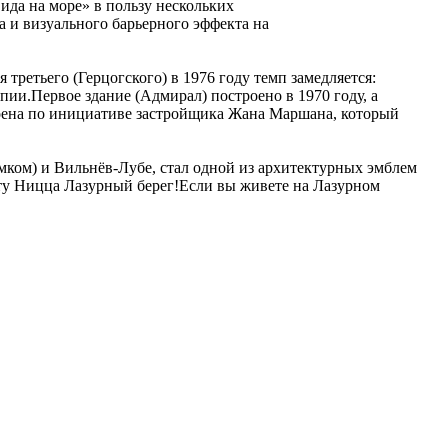
ида на море» в пользу нескольких
 и визуального барьерного эффекта на
третьего (Герцогского) в 1976 году темп замедляется:
апии.Первое здание (Адмирал) построено в 1970 году, а
остроена по инициативе застройщика Жана Маршана, который
ом) и Вильнёв-Лубе, стал одной из архитектурных эмблем
орту Ницца Лазурный берег!Если вы живете на Лазурном